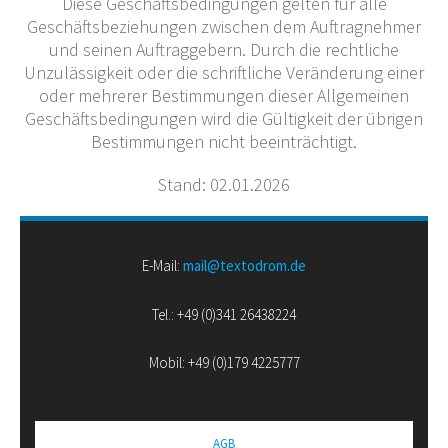
Diese Geschäftsbedingungen gelten für alle
Geschäftsbeziehungen zwischen dem Auftragnehmer
und seinen Auftraggebern. Durch die rechtliche
Unzulässigkeit oder die schriftliche Veränderung einer
oder mehrerer Bestimmungen dieser Allgemeinen
Geschäftsbedingungen wird die Gültigkeit der übrigen
Bestimmungen nicht beeinträchtigt.
Stand: 02.01.2026
E-Mail:
mail@textodrom.de
Tel.: +49 (0)341 26438224
Mobil: +49 (0)179 4225777
AGB