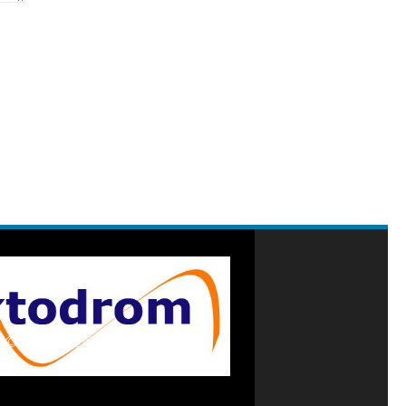
© 2026 . textodrom