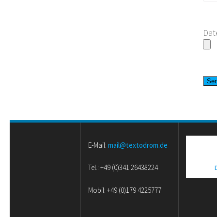
Dat
E-Mail:
mail@textodrom.de
Tel.: +49 (0)341 26438224
Mobil: +49 (0)179 4225777