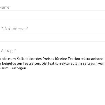
 Name*
e E-Mail-Adresse*
e Anfrage*