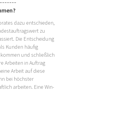
ammen?
orates dazu entschieden,
ndestauftragswert zu
assiert. Die Entscheidung
 als Kunden häufig
r kommen und schließlich
e Arbeiten in Auftrag
ine Arbeit auf diese
nn bei höchster
lich arbeiten. Eine Win-