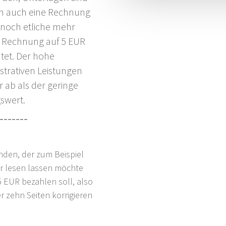
ch auch eine Rechnung
 noch etliche mehr
e Rechnung auf 5 EUR
tet. Der hohe
strativen Leistungen
 ab als der geringe
gswert.
unden, der zum Beispiel
tur lesen lassen möchte
 EUR bezahlen soll, also
r zehn Seiten korrigieren