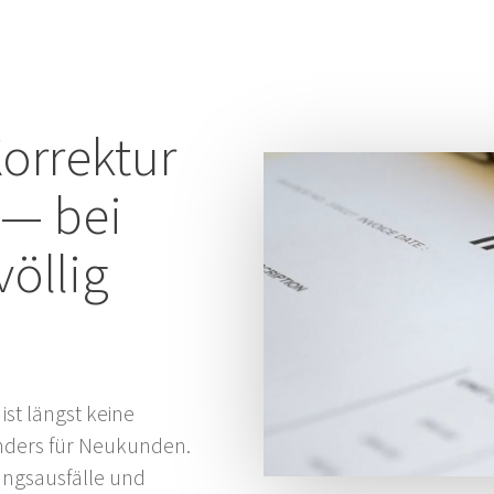
orrektur
 — bei
öllig
ist längst keine
onders für Neukunden.
ngsausfälle und